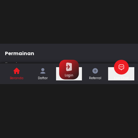
Permainan
Togel
Slot
Casino
Games
Login
Beranda
Daftar
Referral
Live Chat
Sports
Promo
Bantuan & Panduan
Tentang Kami
Syarat dan Ketentuan
Kebijakan Privasi
Pusat Bantuan
Hubungi Kami
F.A.Q