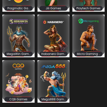
Pragmatic Game
Jili Games
Playtech Games
MegaWin Games
Habanero Games
Micro Gaming Gam
CQ9 Games
Mega888 Games